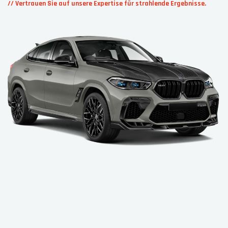
// Vertrauen Sie auf unsere Expertise für strahlende Ergebnisse.